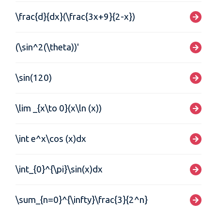
\frac{d}{dx}(\frac{3x+9}{2-x})
(\sin^2(\theta))'
\sin(120)
\lim _{x\to 0}(x\ln (x))
\int e^x\cos (x)dx
\int_{0}^{\pi}\sin(x)dx
\sum_{n=0}^{\infty}\frac{3}{2^n}