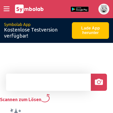
Symbolab App
Lade App
Kostenlose Testversion
herunter
verfügbar!
Scannen zum Lösen