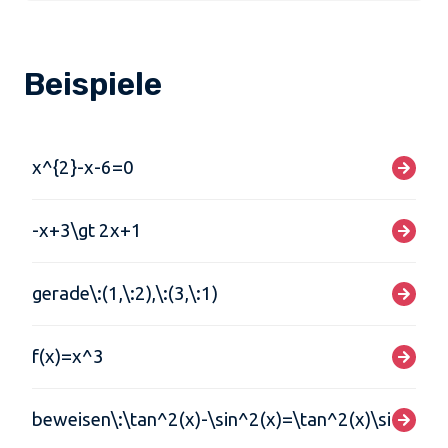
Beispiele
x^{2}-x-6=0
-x+3\gt 2x+1
gerade\:(1,\:2),\:(3,\:1)
f(x)=x^3
beweisen\:\tan^2(x)-\sin^2(x)=\tan^2(x)\sin^2(x)