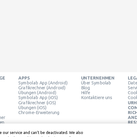
GE
APPS
UNTERNEHMEN
LEG
Symbolab App (Android)
Über Symbolab
Dat
Grafikrechner (Android)
Blog
Serv
Übungen (Android)
Hilfe
Coo
Symbolab App (iOS)
Kontaktiere uns
Cook
Grafikrechner (iOS)
URH
Übungen (iOS)
COM
Chrome-Erweiterung
RIC
ner
AND
en
RES
Lear
Lear
 our service and can’t be deactivated. We also