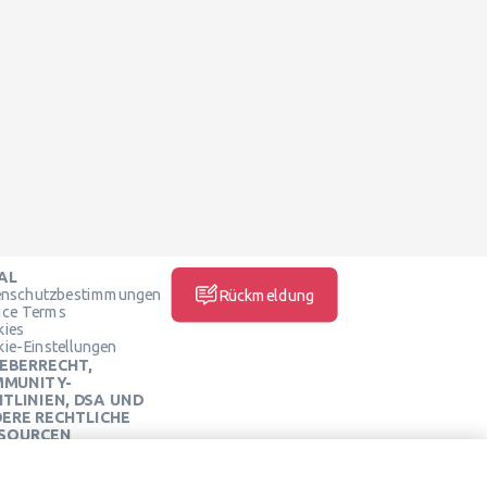
AL
enschutzbestimmungen
Rückmeldung
ice Terms
kies
ie-Einstellungen
EBERRECHT,
MUNITY-
HTLINIEN, DSA UND
ERE RECHTLICHE
SOURCEN
SOZIALE MEDIEN
neo Rechtszentrum
neo-Servicebedingungen