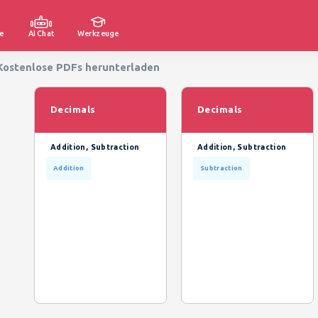
e
AI Chat
Werkzeuge
 Kostenlose PDFs herunterladen
Decimals
Decimals
Addition, Subtraction
Addition, Subtraction
Addition
Subtraction