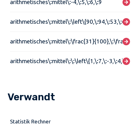
arithmetisches\:mittel\:-4,\:5,\:6,\:9
arithmetisches\:mittel\:\left\{90,\:94,\:53,\:68,\:79
arithmetisches\:mittel\:\frac{31}{100},\:\frac{23}
arithmetisches\:mittel\:\:\left\{1,\:7,\:-3,\:4,\:9\rig
Verwandt
Statistik Rechner