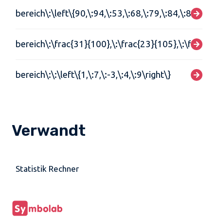
bereich\:\left\{90,\:94,\:53,\:68,\:79,\:84,\:87,\:72,
bereich\:\frac{31}{100},\:\frac{23}{105},\:\frac{3
bereich\:\:\left\{1,\:7,\:-3,\:4,\:9\right\}
Verwandt
Statistik Rechner