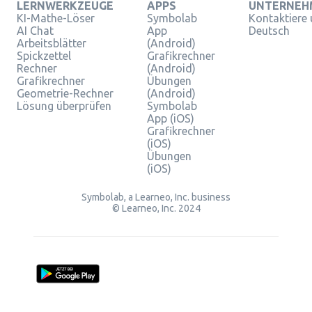
LERNWERKZEUGE
APPS
UNTERNEH
KI-Mathe-Löser
Symbolab
Kontaktiere
AI Chat
App
Deutsch
Arbeitsblätter
(Android)
Spickzettel
Grafikrechner
Rechner
(Android)
Grafikrechner
Übungen
Geometrie-Rechner
(Android)
Lösung überprüfen
Symbolab
App (iOS)
Grafikrechner
(iOS)
Übungen
(iOS)
Symbolab, a Learneo, Inc. business
© Learneo, Inc. 2024