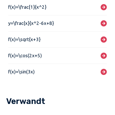
f(x)=\frac{1}{x^2}
y=\frac{x}{x^2-6x+8}
f(x)=\sqrt{x+3}
f(x)=\cos(2x+5)
f(x)=\sin(3x)
Verwandt