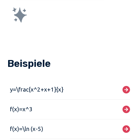
Beispiele
y=\frac{x^2+x+1}{x}
f(x)=x^3
f(x)=\ln (x-5)