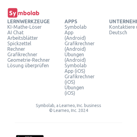
LERNWERKZEUGE
APPS
UNTERNEH
KI-Mathe-Löser
Symbolab
Kontaktiere
AI Chat
App
Deutsch
Arbeitsblätter
(Android)
Spickzettel
Grafikrechner
Rechner
(Android)
Grafikrechner
Übungen
Geometrie-Rechner
(Android)
Lösung überprüfen
Symbolab
App (iOS)
Grafikrechner
(iOS)
Übungen
(iOS)
Symbolab, a Learneo, Inc. business
© Learneo, Inc. 2024