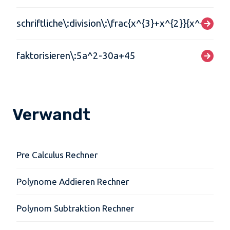
schriftliche\:division\:\frac{x^{3}+x^{2}}{x^{2}+x-
faktorisieren\:5a^2-30a+45
Verwandt
Pre Calculus Rechner
Polynome Addieren Rechner
Polynom Subtraktion Rechner