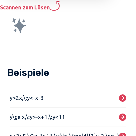
Scannen zum Lösen
Beispiele
y>2x,\:y<-x-3
y\ge x,\:y>-x+1,\:y<11