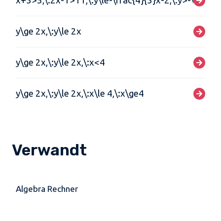
x+3>5,\:2x-1>11,\:y\le-\frac{4}{3}x-2,\:y>-\frac{
y\ge 2x,\:y\le 2x
y\ge 2x,\:y\le 2x,\:x<4
y\ge 2x,\:y\le 2x,\:x\le 4,\:x\ge4
Verwandt
Algebra Rechner