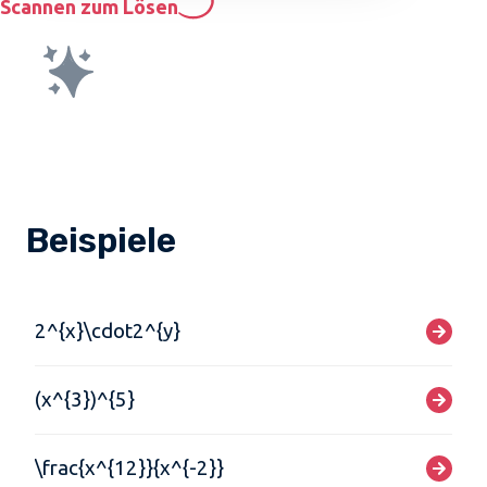
Scannen zum Lösen
Beispiele
2^{x}\cdot2^{y}
(x^{3})^{5}
\frac{x^{12}}{x^{-2}}