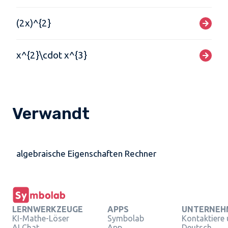
(2x)^{2}
x^{2}\cdot x^{3}
Verwandt
algebraische Eigenschaften Rechner
LERNWERKZEUGE
APPS
UNTERNEH
KI-Mathe-Löser
Symbolab
Kontaktiere
AI Chat
App
Deutsch