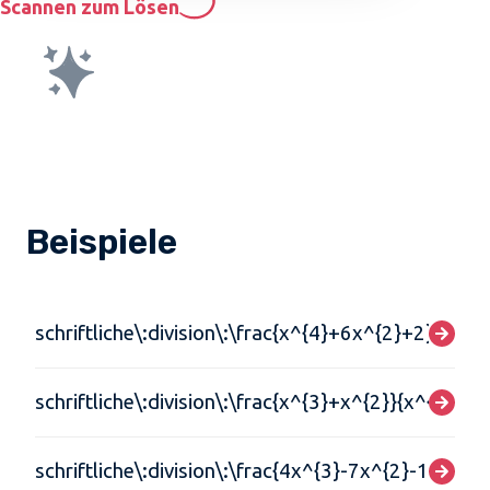
Scannen zum Lösen
Beispiele
schriftliche\:division\:\frac{x^{4}+6x^{2}+2}{x^{2
schriftliche\:division\:\frac{x^{3}+x^{2}}{x^{2}+x-
schriftliche\:division\:\frac{4x^{3}-7x^{2}-11x+5