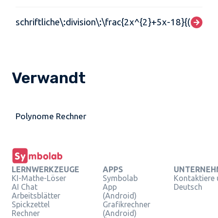
schriftliche\:division\:\frac{2x^{2}+5x-18}{(x+4)}
Verwandt
Polynome Rechner
LERNWERKZEUGE
APPS
UNTERNEH
KI-Mathe-Löser
Symbolab
Kontaktiere
AI Chat
App
Deutsch
Arbeitsblätter
(Android)
Spickzettel
Grafikrechner
Rechner
(Android)