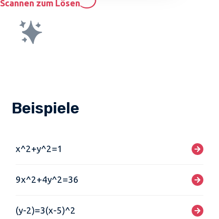
Scannen zum Lösen
Beispiele
x^2+y^2=1
9x^2+4y^2=36
(y-2)=3(x-5)^2