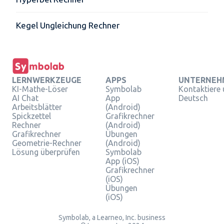
Kegel Ungleichung Rechner
LERNWERKZEUGE
APPS
UNTERNEH
KI-Mathe-Löser
Symbolab
Kontaktiere
AI Chat
App
Deutsch
Arbeitsblätter
(Android)
Spickzettel
Grafikrechner
Rechner
(Android)
Grafikrechner
Übungen
Geometrie-Rechner
(Android)
Lösung überprüfen
Symbolab
App (iOS)
Grafikrechner
(iOS)
Übungen
(iOS)
Symbolab, a Learneo, Inc. business