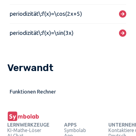
periodizität\:f(x)=\cos(2x+5)
periodizität\:f(x)=\sin(3x)
Verwandt
Funktionen Rechner
LERNWERKZEUGE
APPS
UNTERNEH
KI-Mathe-Löser
Symbolab
Kontaktiere
AI Chat
App
Deutsch