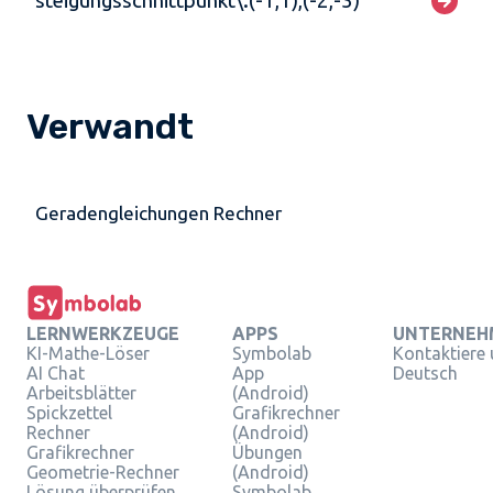
steigungsschnittpunkt\:(-1,1),(-2,-3)
Verwandt
Geradengleichungen Rechner
LERNWERKZEUGE
APPS
UNTERNEH
KI-Mathe-Löser
Symbolab
Kontaktiere
AI Chat
App
Deutsch
Arbeitsblätter
(Android)
Spickzettel
Grafikrechner
Rechner
(Android)
Grafikrechner
Übungen
Geometrie-Rechner
(Android)
Lösung überprüfen
Symbolab