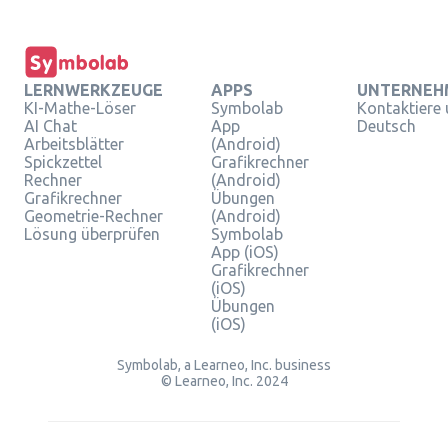
LERNWERKZEUGE
APPS
UNTERNEH
KI-Mathe-Löser
Symbolab
Kontaktiere
AI Chat
App
Deutsch
Arbeitsblätter
(Android)
Spickzettel
Grafikrechner
Rechner
(Android)
Grafikrechner
Übungen
Geometrie-Rechner
(Android)
Lösung überprüfen
Symbolab
App (iOS)
Grafikrechner
(iOS)
Übungen
(iOS)
Symbolab, a Learneo, Inc. business
© Learneo, Inc. 2024