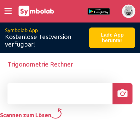
Symbolab App
Lade App
Kostenlose Testversion
herunter
verfügbar!
Trigonometrie Rechner
Scannen zum Lösen