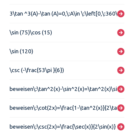
3\tan ^3(A)-\tan (A)=0,\:A\in \:\left[0,\:360\right]
\sin (75)\cos (15)
\sin (120)
\csc (-\frac{53\pi }{6})
beweisen\:\tan^2(x)-\sin^2(x)=\tan^2(x)\sin^2(x)
beweisen\:\cot(2x)=\frac{1-\tan^2(x)}{2\tan(x)}
beweisen\:\csc(2x)=\frac{\sec(x)}{2\sin(x)}