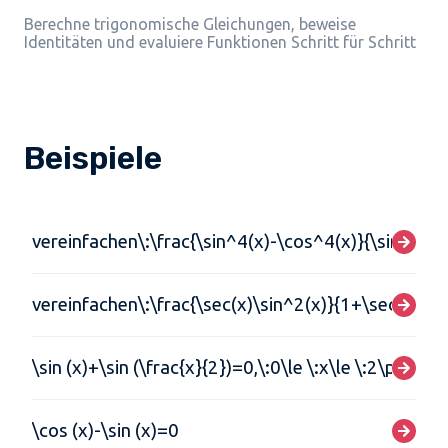
Berechne trigonomische Gleichungen, beweise
Identitäten und evaluiere Funktionen Schritt für Schritt
Beispiele
vereinfachen\:\frac{\sin^4(x)-\cos^4(x)}{\sin^2(x)
vereinfachen\:\frac{\sec(x)\sin^2(x)}{1+\sec(x)}
\sin (x)+\sin (\frac{x}{2})=0,\:0\le \:x\le \:2\pi
\cos (x)-\sin (x)=0