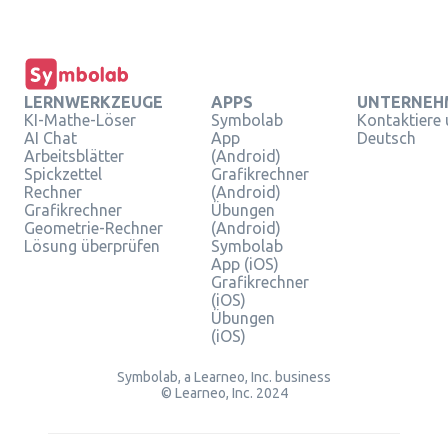
LERNWERKZEUGE
APPS
UNTERNEH
KI-Mathe-Löser
Symbolab
Kontaktiere
AI Chat
App
Deutsch
Arbeitsblätter
(Android)
Spickzettel
Grafikrechner
Rechner
(Android)
Grafikrechner
Übungen
Geometrie-Rechner
(Android)
Lösung überprüfen
Symbolab
App (iOS)
Grafikrechner
(iOS)
Übungen
(iOS)
Symbolab, a Learneo, Inc. business
© Learneo, Inc. 2024