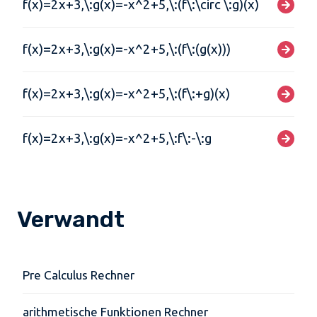
f(x)=2x+3,\:g(x)=-x^2+5,\:(f\:\circ \:g)(x)
f(x)=2x+3,\:g(x)=-x^2+5,\:(f\:(g(x)))
f(x)=2x+3,\:g(x)=-x^2+5,\:(f\:+g)(x)
f(x)=2x+3,\:g(x)=-x^2+5,\:f\:-\:g
Verwandt
Pre Calculus Rechner
arithmetische Funktionen Rechner