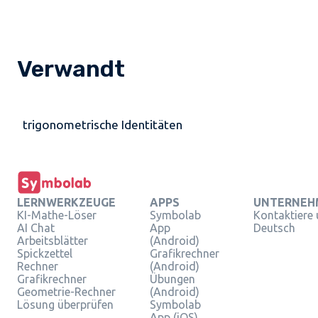
Verwandt
trigonometrische Identitäten
LERNWERKZEUGE
APPS
UNTERNEH
KI-Mathe-Löser
Symbolab
Kontaktiere
AI Chat
App
Deutsch
Arbeitsblätter
(Android)
Spickzettel
Grafikrechner
Rechner
(Android)
Grafikrechner
Übungen
Geometrie-Rechner
(Android)
Lösung überprüfen
Symbolab
App (iOS)