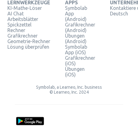
LERNWERKZEUGE
APPS
UNTERNEH
KI-Mathe-Löser
Symbolab
Kontaktiere
AI Chat
App
Deutsch
Arbeitsblätter
(Android)
Spickzettel
Grafikrechner
Rechner
(Android)
Grafikrechner
Übungen
Geometrie-Rechner
(Android)
Lösung überprüfen
Symbolab
App (iOS)
Grafikrechner
(iOS)
Übungen
(iOS)
Symbolab, a Learneo, Inc. business
© Learneo, Inc. 2024