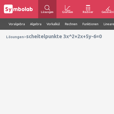
Lösungen
Grafiken
Rechner
Geometri
Voralgebra
Algebra
Vorkalkül
Rechnen
Funktionen
Linear
scheitelpunkte 3x^2+2x+5y-6=0
>
Lösungen