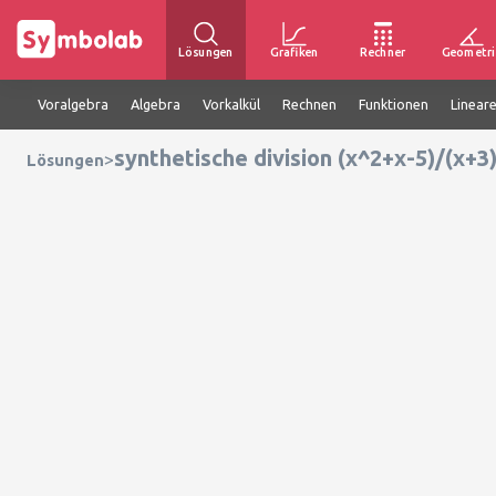
Lösungen
Grafiken
Rechner
Geometri
Voralgebra
Algebra
Vorkalkül
Rechnen
Funktionen
Linear
synthetische division (x^2+x-5)/(x+3
>
Lösungen