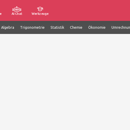
e
AI Chat
Werkzeuge
e Algebra
Trigonometrie
Statistik
Chemie
Ökonomie
Umrechnu
)