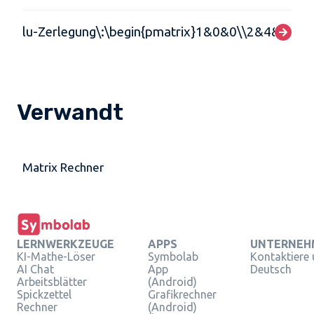
lu-Zerlegung\:\begin{pmatrix}1&0&0\\2&4&0\\1
Verwandt
Matrix Rechner
LERNWERKZEUGE
APPS
UNTERNEH
KI-Mathe-Löser
Symbolab
Kontaktiere
AI Chat
App
Deutsch
Arbeitsblätter
(Android)
Spickzettel
Grafikrechner
Rechner
(Android)