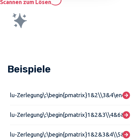
Scannen zum Lösen
Beispiele
lu-Zerlegung\:\begin{pmatrix}1&2\\3&4\end{pmat
lu-Zerlegung\:\begin{pmatrix}1&2&3\\4&6&9\\3
lu-Zerlegung\:\begin{pmatrix}1&2&3&4\\5&6&