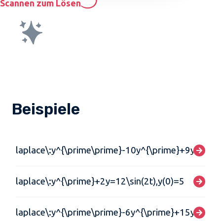
Scannen zum Lösen
Beispiele
laplace\:y^{\prime\prime}-10y^{\prime}+9y=5t,y(
laplace\:y^{\prime}+2y=12\sin(2t),y(0)=5
laplace\:y^{\prime\prime}-6y^{\prime}+15y=2sin(3