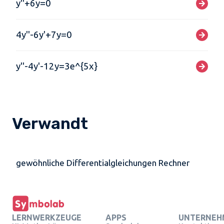
y''+6y=0
4y''-6y'+7y=0
y''-4y'-12y=3e^{5x}
Verwandt
gewöhnliche Differentialgleichungen Rechner
LERNWERKZEUGE
APPS
UNTERNEH