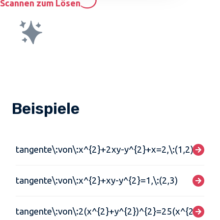
Scannen zum Lösen
Beispiele
tangente\:von\:x^{2}+2xy-y^{2}+x=2,\:(1,2)
tangente\:von\:x^{2}+xy-y^{2}=1,\:(2,3)
tangente\:von\:2(x^{2}+y^{2})^{2}=25(x^{2}-y^{2})