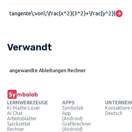
tangente\:von\:\frac{x^2}{3^2}+\frac{y^2}{4^2}=1
Verwandt
angewandte Ableitungen Rechner
LERNWERKZEUGE
APPS
UNTERNEH
KI-Mathe-Löser
Symbolab
Kontaktiere
AI Chat
App
Deutsch
Arbeitsblätter
(Android)
Spickzettel
Grafikrechner
Rechner
(Android)