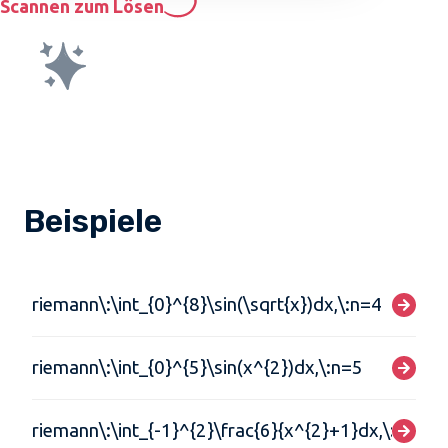
Scannen zum Lösen
Beispiele
riemann\:\int_{0}^{8}\sin(\sqrt{x})dx,\:n=4
riemann\:\int_{0}^{5}\sin(x^{2})dx,\:n=5
riemann\:\int_{-1}^{2}\frac{6}{x^{2}+1}dx,\:n=3