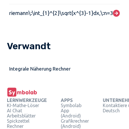
riemann\:\int_{1}^{2}\sqrt{x^{3}-1}dx,\:n=3
Verwandt
Integrale Näherung Rechner
LERNWERKZEUGE
APPS
UNTERNEH
KI-Mathe-Löser
Symbolab
Kontaktiere
AI Chat
App
Deutsch
Arbeitsblätter
(Android)
Spickzettel
Grafikrechner
Rechner
(Android)