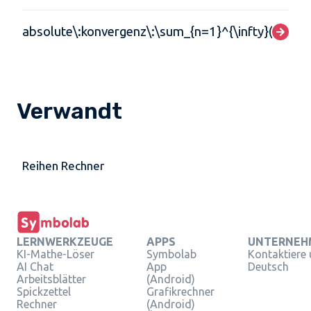
absolute\:konvergenz\:\sum_{n=1}^{\infty}(-1)^n\f
Verwandt
Reihen Rechner
LERNWERKZEUGE
APPS
UNTERNEH
KI-Mathe-Löser
Symbolab
Kontaktiere
AI Chat
App
Deutsch
Arbeitsblätter
(Android)
Spickzettel
Grafikrechner
Rechner
(Android)