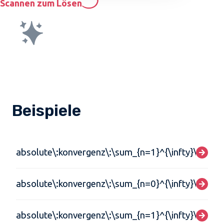
Scannen zum Lösen
Beispiele
absolute\:konvergenz\:\sum_{n=1}^{\infty}\frac{(-
absolute\:konvergenz\:\sum_{n=0}^{\infty}\frac{\s
absolute\:konvergenz\:\sum_{n=1}^{\infty}\frac{\