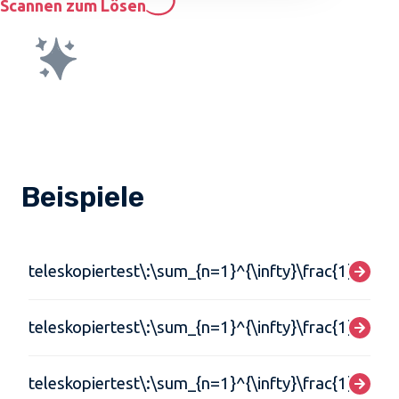
Scannen zum Lösen
Beispiele
teleskopiertest\:\sum_{n=1}^{\infty}\frac{1}{n(n+1
teleskopiertest\:\sum_{n=1}^{\infty}\frac{1}{9n^
teleskopiertest\:\sum_{n=1}^{\infty}\frac{1}{n^{2}