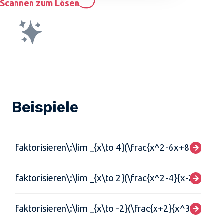
Scannen zum Lösen
Beispiele
faktorisieren\:\lim _{x\to 4}(\frac{x^2-6x+8}{x-4})
faktorisieren\:\lim _{x\to 2}(\frac{x^2-4}{x-2})
faktorisieren\:\lim _{x\to -2}(\frac{x+2}{x^3+8})