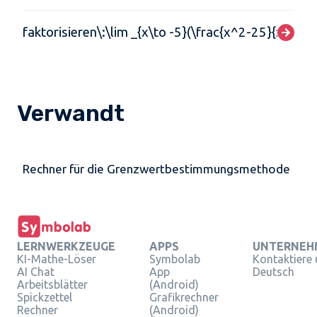
faktorisieren\:\lim _{x\to -5}(\frac{x^2-25}{x^2+4
Verwandt
Rechner für die Grenzwertbestimmungsmethode
LERNWERKZEUGE
APPS
UNTERNEH
KI-Mathe-Löser
Symbolab
Kontaktiere
AI Chat
App
Deutsch
Arbeitsblätter
(Android)
Spickzettel
Grafikrechner
Rechner
(Android)